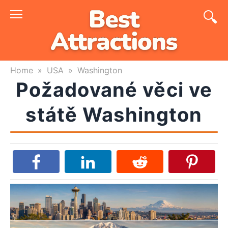
Skip
to
content
Home
»
USA
»
Washington
Požadované věci ve
státě Washington