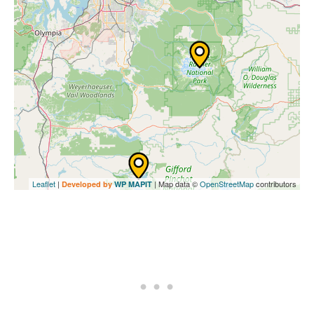
Leaflet
|
| Map data ©
OpenStreetMap
contributors
Developed by
WP MAPIT