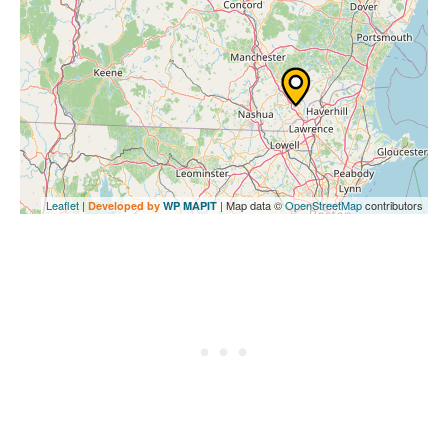
Leaflet
|
| Map data ©
OpenStreetMap
contributors
Developed by
WP MAPIT