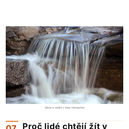
Místa k vidění v New Hampshire
Proč lidé chtějí žít v