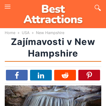
Skip
to
content
Home
»
USA
»
New Hampshire
Zajímavosti v New
Hampshire