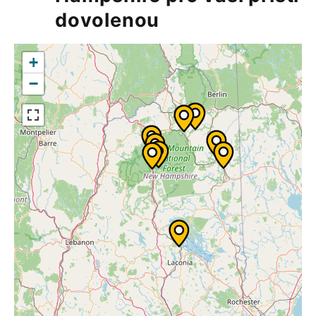
dovolenou
+
−